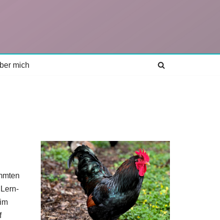
ber mich
immten
 Lern-
 im
f